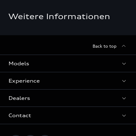
Weitere Informationen
Back to top
Models
Experience
View Models
Dealers
History
Contact
Quattro® Technology
After-Sales Service
Audi Motorsport
Customer service